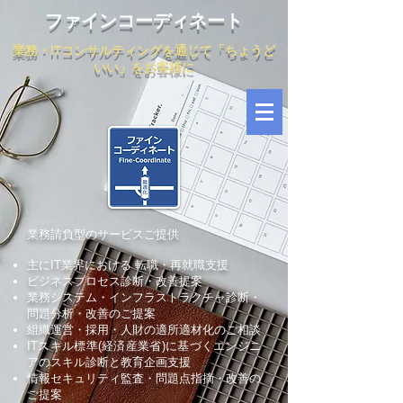
ファインコーディネート
業務・ITコンサルティングを通じて「ちょうど
いい」をお客様に
業務請負型のサービスご提供
主にIT業界における 転職・再就職支援
ビジネスプロセス診断・改善提案
業務システム・インフラストラクチャ診断・
問題分析・改善のご提案
組織運営・採用・人財の適所適材化のご相談
ITスキル標準(経済産業省)に基づくエンジニ
アのスキル診断と教育企画支援
情報セキュリティ監査・問題点指摘・改善の
ご提案